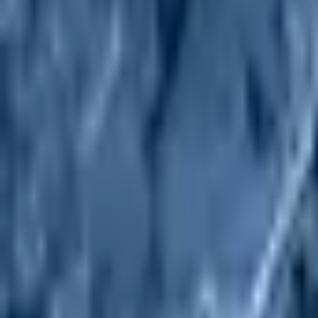
botanica
249.89 MB