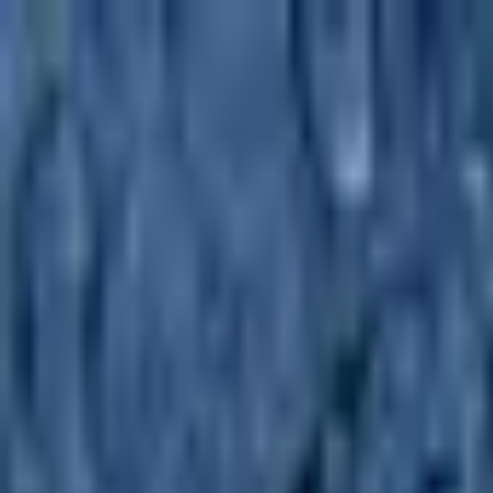
p
h
o
n
o
登录
采样包
工程文件
伴奏
Botanica Sample Pack | Flowers 